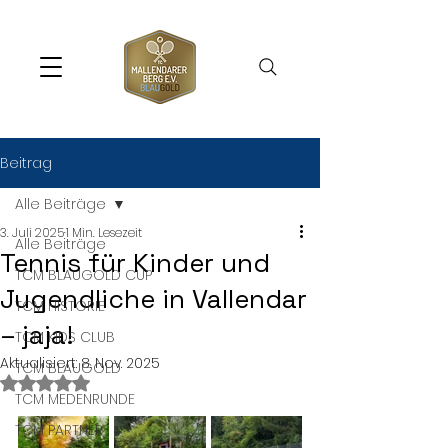
Beitrag
Alle Beiträge
3. Juli 2025
1 Min. Lesezeit
Alle Beiträge
Tennis für Kinder und
TCM BLAUGOLD CUP
Jugendliche in Vallendar
TCM HISTORIE
– jaja!
TCM KIDS CLUB
Aktualisiert:
8. Nov. 2025
TCM BLAUGOLD
Mit NaN von 5 Sternen bewertet.
TCM MEDENRUNDE
TCM PARTNER