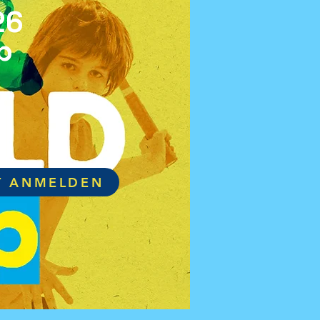
26
p
T ANMELDEN