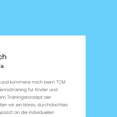
ch
ja
sch und kümmere mich beim TCM
nistraining für Kinder und
em Trainingskonzept der
eten wir ein klares, durchdachtes
passt an die individuellen