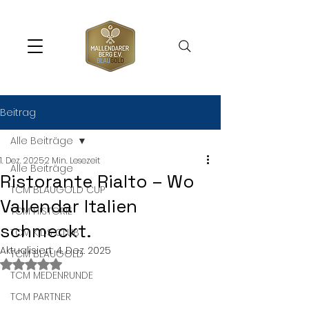
Beitrag
Alle Beiträge
1. Dez. 2025
2 Min. Lesezeit
Alle Beiträge
Ristorante Rialto – Wo
TCM BLAUGOLD CUP
Vallendar Italien
TCM HISTORIE
schmeckt.
TCM KIDS CLUB
Aktualisiert:
4. Dez. 2025
TCM BLAUGOLD
Mit NaN von 5 Sternen bewertet.
TCM MEDENRUNDE
TCM PARTNER