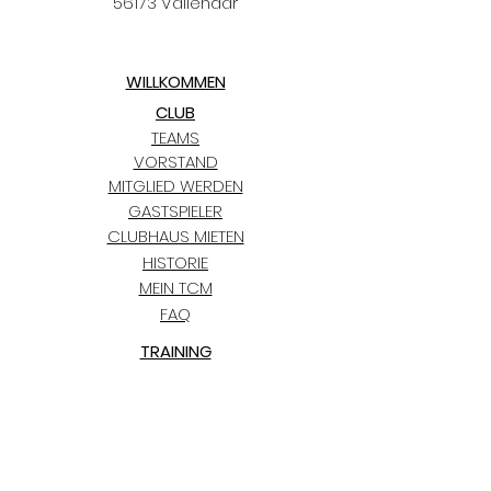
56173 Vallendar
WILLKOMMEN
CLUB
TEAMS
VORSTAND
MITGLIED WERDEN
GASTSPIELER
CLUBHAUS MIETEN
HISTORIE
MEIN TCM
FAQ
TRAINING
KIDS CLUB
TERMINE
TCM BLAUGOLD-CUP
BLOG
PARTNER