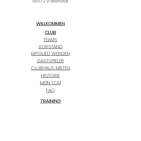
56173 Vallendar
WILLKOMMEN
CLUB
TEAMS
VORSTAND
MITGLIED WERDEN
GASTSPIELER
CLUBHAUS MIETEN
HISTORIE
MEIN TCM
FAQ
TRAINING
KIDS CLUB
TERMINE
TCM BLAUGOLD-CUP
BLOG
PARTNER