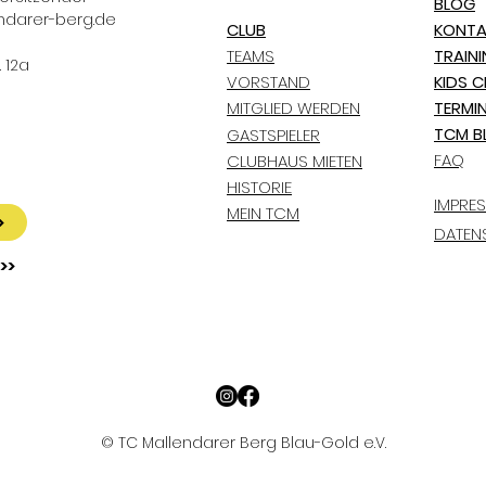
BLOG
ndarer-berg.de
CLUB
KONTA
TEAMS
TRAIN
 12a
VORSTAND
KIDS C
MITGLIED WERDEN
TERMI
TCM B
GASTSPIELER
FAQ
CLUBHAUS MIETEN
HISTORIE
IMPRE
MEIN TCM
>
DATEN
>>
© TC Mallendarer Berg Blau-Gold e.V.