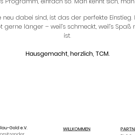
 Programm, einfach so. Man kennt sich, man l
e neu dabei sind, ist das der perfekte Einstie
t gerne länger – weil’s schmeckt, weil’s Spaß 
ist.
Hausgemacht, herzlich, TCM.
lau-Gold e.V.
WILLKOMMEN
PARTN
orsitzender