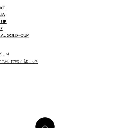
KT
ING
LUB
NE
LAUGOLD-CUP
SSUM
SCHUTZERKLÄRUNG