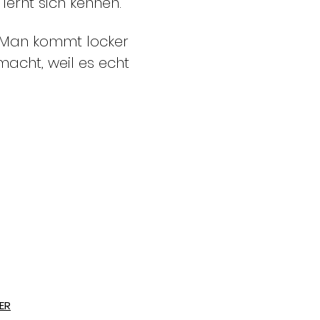
ernt sich kennen.
g. Man kommt locker 
macht, weil es echt 
ER