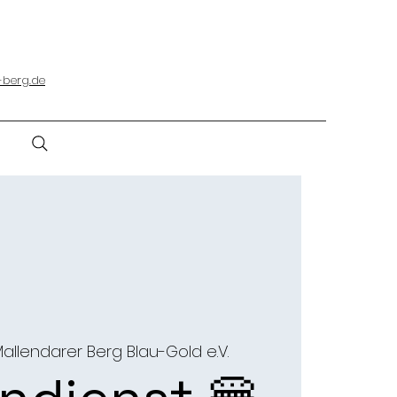
-berg.de
allendarer Berg Blau-Gold e.V.