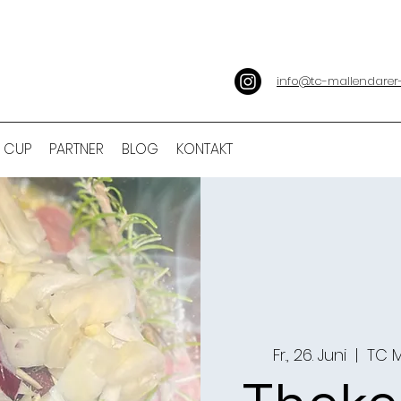
info@tc-mallendarer
 CUP
PARTNER
BLOG
KONTAKT
Fr., 26. Juni
  |  
TC M