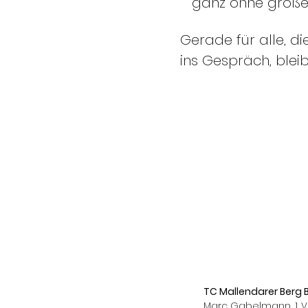
ganz ohne großes
Gerade für alle, di
ins Gespräch, bleib
TC Mallendarer Berg B
Marc Gabelmann, 1. V