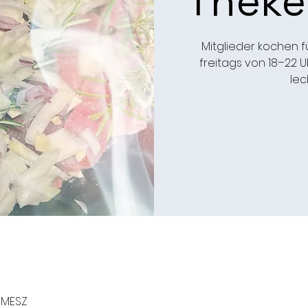
Theke
Mitglieder kochen f
freitags von 18–22 U
lec
0 MESZ