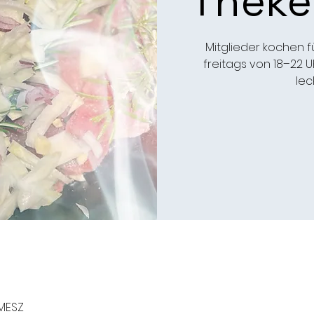
Theke
Mitglieder kochen f
freitags von 18–22 U
lec
 MESZ