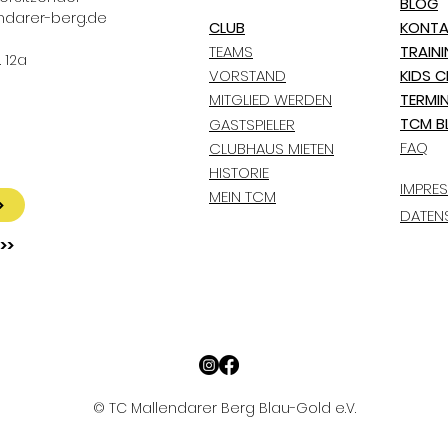
BLOG
ndarer-berg.de
CLUB
KONTA
TEAMS
TRAIN
 12a
VORSTAND
KIDS C
MITGLIED WERDEN
TERMI
TCM B
GASTSPIELER
FAQ
CLUBHAUS MIETEN
HISTORIE
IMPRE
MEIN TCM
>
DATEN
>>
© TC Mallendarer Berg Blau-Gold e.V.