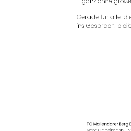
ganz ohne großes
Gerade für alle, di
ins Gespräch, bleib
TC Mallendarer Berg B
Marc Gabelmann, 1. V