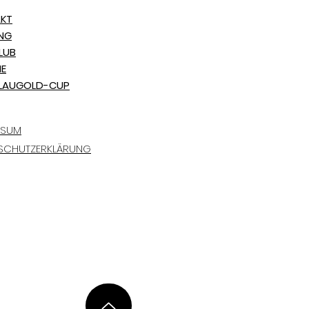
KT
ING
LUB
NE
LAUGOLD-CUP
SSUM
SCHUTZERKLÄRUNG