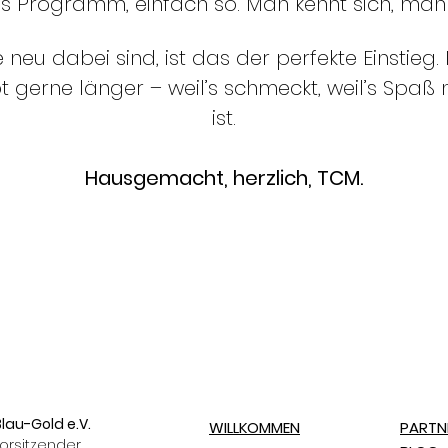
 Programm, einfach so. Man kennt sich, man l
e neu dabei sind, ist das der perfekte Einstie
t gerne länger – weil’s schmeckt, weil’s Spaß 
ist.
Hausgemacht, herzlich, TCM.
lau-Gold e.V.
WILLKOMMEN
PARTN
orsitzender