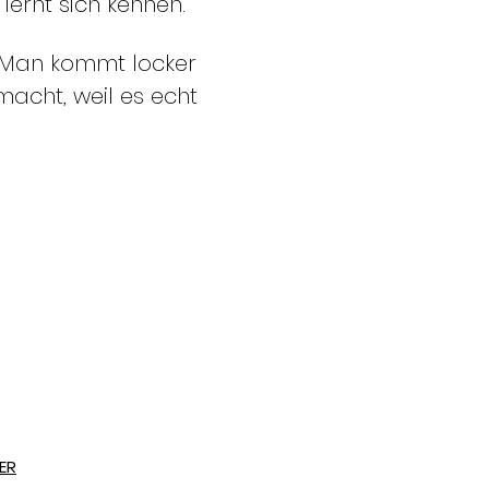
ernt sich kennen.
g. Man kommt locker 
macht, weil es echt 
ER