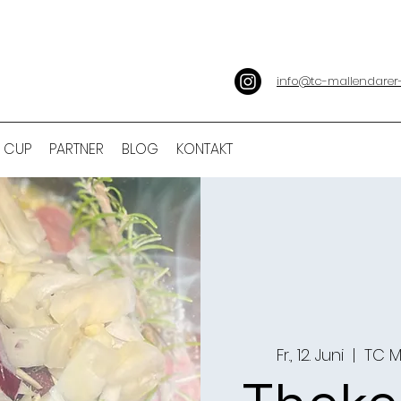
info@tc-mallendarer
 CUP
PARTNER
BLOG
KONTAKT
Fr., 12. Juni
  |  
TC M