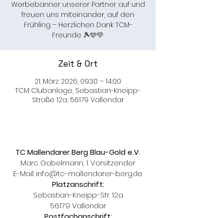
Werbebanner unserer Partner auf und
freuen uns miteinander, auf den
Frühling – Herzlichen Dank TCM-
Freunde 🎾🩵💛
Zeit & Ort
21. März 2026, 09:30 – 14:00
TCM Clubanlage, Sebastian-Kneipp-
Straße 12a, 56179 Vallendar
TC Mallendarer Berg Blau-Gold e.V.
Marc Gabelmann, 1. Vorsitzender
E-Mail:
info@tc-mallendarer-berg.de
Platzanschrift:
Sebastian-Kneipp-Str. 12a
56179 Vallendar
Postfachanschrift: