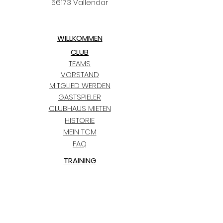
56173 Vallendar
WILLKOMMEN
CLUB
TEAMS
VORSTAND
MITGLIED WERDEN
GASTSPIELER
CLUBHAUS MIETEN
HISTORIE
MEIN TCM
FAQ
TRAINING
KIDS CLUB
TERMINE
TCM BLAUGOLD-CUP
BLOG
PARTNER