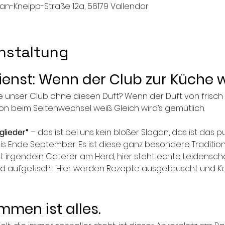
n-Kneipp-Straße 12a, 56179 Vallendar
nstaltung
nst: Wenn der Club zur Küche w
 unser Club ohne diesen Duft? Wenn der Duft von frisc
on beim Seitenwechsel weiß: Gleich wird’s gemütlich.
glieder“
 – das ist bei uns kein bloßer Slogan, das ist das 
is Ende September. Es ist diese ganz besondere Tradition
t irgendein Caterer am Herd, hier steht echte Leidenschaf
nd aufgetischt. Hier werden Rezepte ausgetauscht und K
en ist alles.