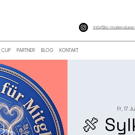
info@tc-mallendarer
 CUP
PARTNER
BLOG
KONTAKT
Fr., 17. Ju
🍖 Syl