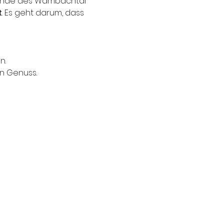
 Rande des Wambachtal 
t
. Es geht darum, dass 
n.
en Genuss.