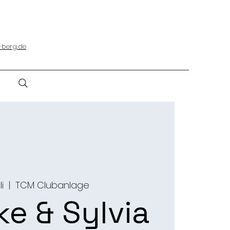
-berg.de
li
  |  
TCM Clubanlage
ke & Sylvia