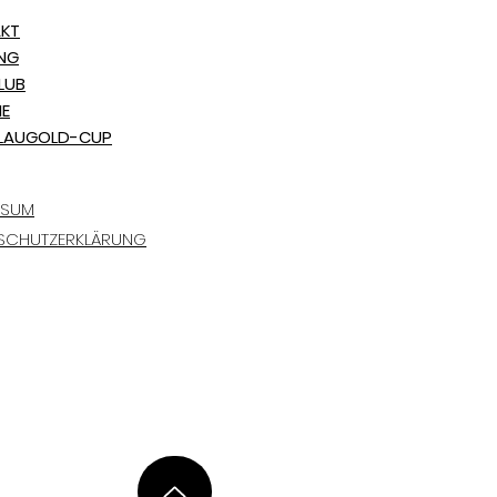
KT
ING
LUB
NE
LAUGOLD-CUP
SSUM
SCHUTZERKLÄRUNG