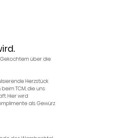
ird.
h Gekochtem über die 
pulsierende Herzstück 
 beim TCM, die uns 
t. Hier wird 
omplimente als Gewürz 