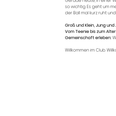
Gerade heute, in einer W
so wichtig. Es geht um me
der Ball mal kurz ruht u
Groß und Klein, Jung und A
Vom Teenie bis zum Alter
Gemeinschaft erleben:
 W
Willkommen im Club. Will