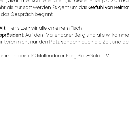
elt, die immer schneller dreht, ist dieser Ankerplatz am
hr als nur satt werden. Es geht um das 
Gefühl von Heima
nd das Gespräch beginnt.
lt:
 Hier sitzen wir alle an einem Tisch.
spräsident:
 Auf dem Mallendarer Berg sind alle willkomme
ir teilen nicht nur den Platz, sondern auch die Zeit und d
kommen beim TC Mallendarer Berg Blau-Gold e. V.