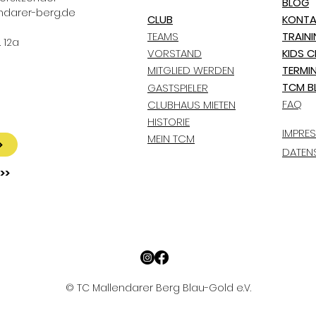
BLOG
ndarer-berg.de
CLUB
KONTA
TEAMS
TRAIN
 12a
VORSTAND
KIDS C
MITGLIED WERDEN
TERMI
TCM B
GASTSPIELER
FAQ
CLUBHAUS MIETEN
HISTORIE
IMPRE
MEIN TCM
>
DATEN
>>
© TC Mallendarer Berg Blau-Gold e.V.