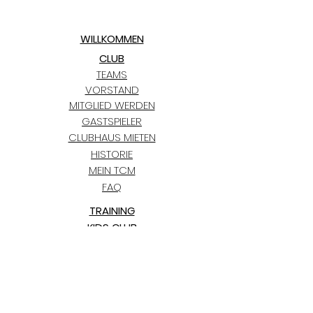
WILLKOMMEN
CLUB
TEAMS
VORSTAND
MITGLIED WERDEN
GASTSPIELER
CLUBHAUS MIETEN
HISTORIE
MEIN TCM
FAQ
TRAINING
KIDS CLUB
TERMINE
TCM BLAUGOLD-CUP
BLOG
PARTNER
KONTAKT