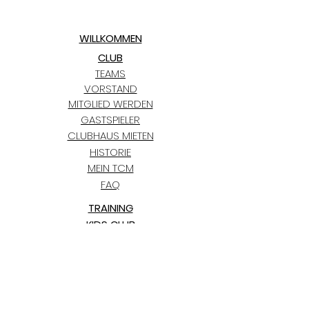
WILLKOMMEN
CLUB
TEAMS
VORSTAND
MITGLIED WERDEN
GASTSPIELER
CLUBHAUS MIETEN
HISTORIE
MEIN TCM
FAQ
TRAINING
KIDS CLUB
TERMINE
TCM BLAUGOLD-CUP
BLOG
PARTNER
KONTAKT