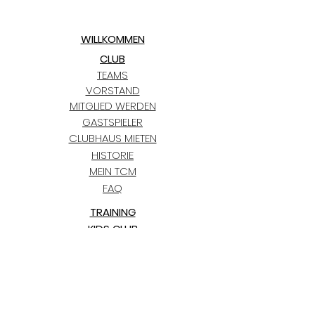
WILLKOMMEN
CLUB
TEAMS
VORSTAND
MITGLIED WERDEN
GASTSPIELER
CLUBHAUS MIETEN
HISTORIE
MEIN TCM
FAQ
TRAINING
KIDS CLUB
TERMINE
TCM BLAUGOLD-CUP
BLOG
PARTNER
KONTAKT