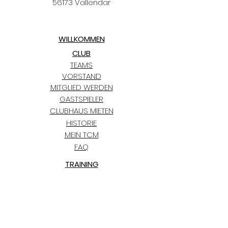
56173 Vallendar
WILLKOMMEN
CLUB
TEAMS
VORSTAND
MITGLIED WERDEN
GASTSPIELER
CLUBHAUS MIETEN
HISTORIE
MEIN TCM
FAQ
TRAINING
KIDS CLUB
TERMINE
TCM BLAUGOLD-CUP
BLOG
PARTNER