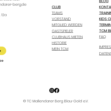
BLOG
ndarer-berg.de
CLUB
KONTA
TEAMS
TRAIN
 12a
VORSTAND
KIDS C
MITGLIED WERDEN
TERMI
TCM B
GASTSPIELER
FAQ
CLUBHAUS MIETEN
HISTORIE
IMPRE
MEIN TCM
>
DATEN
>>
© TC Mallendarer Berg Blau-Gold e.V.