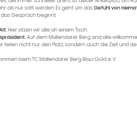
elt, die immer schneller dreht, ist dieser Ankerplatz am
hr als nur satt werden. Es geht um das 
Gefühl von Heima
nd das Gespräch beginnt.
lt:
 Hier sitzen wir alle an einem Tisch.
spräsident:
 Auf dem Mallendarer Berg sind alle willkomme
ir teilen nicht nur den Platz, sondern auch die Zeit und d
kommen beim TC Mallendarer Berg Blau-Gold e. V.