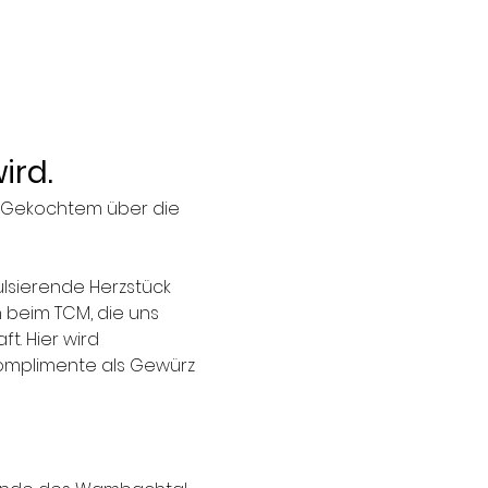
ird.
h Gekochtem über die 
pulsierende Herzstück 
 beim TCM, die uns 
t. Hier wird 
omplimente als Gewürz 