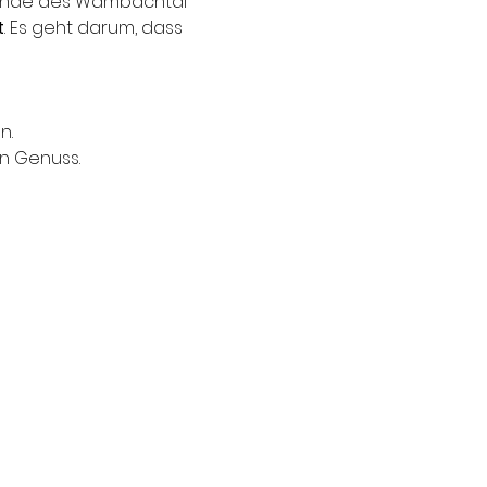
 Rande des Wambachtal 
t
. Es geht darum, dass 
n.
en Genuss.