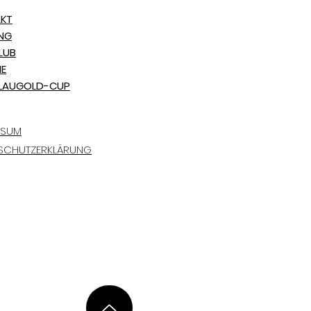
KT
ING
LUB
NE
LAUGOLD-CUP
SSUM
SCHUTZERKLÄRUNG