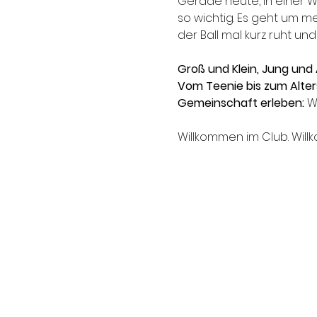
Gerade heute, in einer W
so wichtig. Es geht um me
der Ball mal kurz ruht u
Groß und Klein, Jung und A
Vom Teenie bis zum Alter
Gemeinschaft erleben:
 W
Willkommen im Club. Will