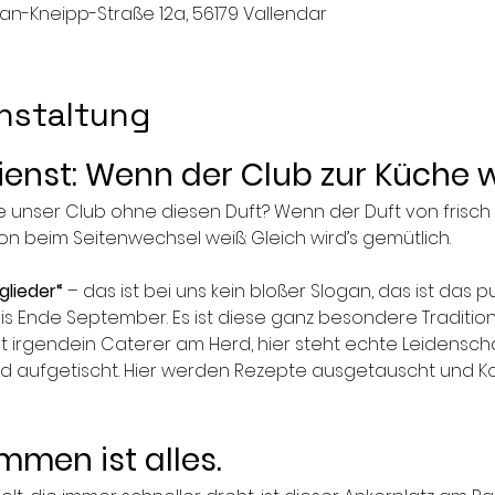
n-Kneipp-Straße 12a, 56179 Vallendar
nstaltung
nst: Wenn der Club zur Küche w
 unser Club ohne diesen Duft? Wenn der Duft von frisc
on beim Seitenwechsel weiß: Gleich wird’s gemütlich.
glieder“
 – das ist bei uns kein bloßer Slogan, das ist das 
is Ende September. Es ist diese ganz besondere Tradition
t irgendein Caterer am Herd, hier steht echte Leidenschaf
nd aufgetischt. Hier werden Rezepte ausgetauscht und K
en ist alles.