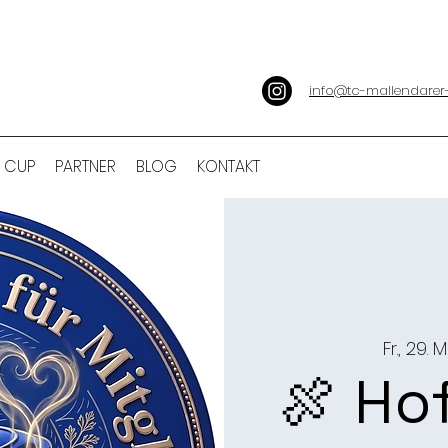
info@tc-mallendarer
 CUP
PARTNER
BLOG
KONTAKT
Fr., 29. 
🍖 Ho