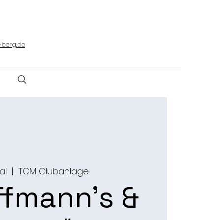
-berg.de
Mai
  |  
TCM Clubanlage
ffmann’s &