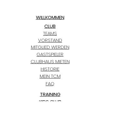
WILLKOMMEN
CLUB
TEAMS
VORSTAND
MITGLIED WERDEN
GASTSPIELER
CLUBHAUS MIETEN
HISTORIE
MEIN TCM
FAQ
TRAINING
KIDS CLUB
TERMINE
TCM BLAUGOLD-CUP
BLOG
PARTNER
KONTAKT