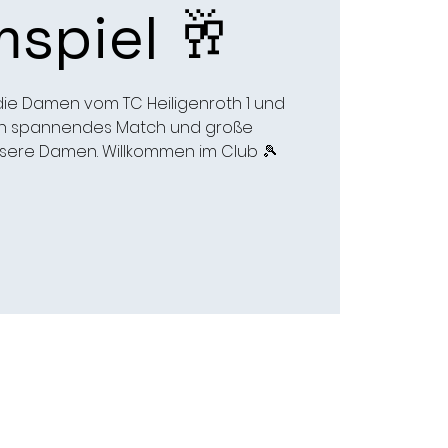
spiel 🥂
ie Damen vom TC Heiligenroth 1 und
ein spannendes Match und große
nsere Damen. Willkommen im Club 🎾