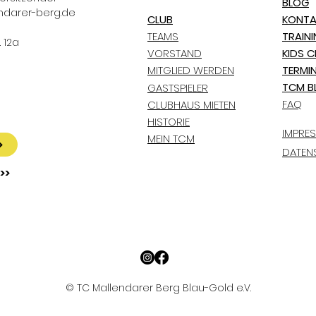
BLOG
ndarer-berg.de
CLUB
KONTA
TEAMS
TRAIN
 12a
VORSTAND
KIDS C
MITGLIED WERDEN
TERMI
TCM B
GASTSPIELER
FAQ
CLUBHAUS MIETEN
HISTORIE
IMPRE
MEIN TCM
>
DATEN
>>
© TC Mallendarer Berg Blau-Gold e.V.