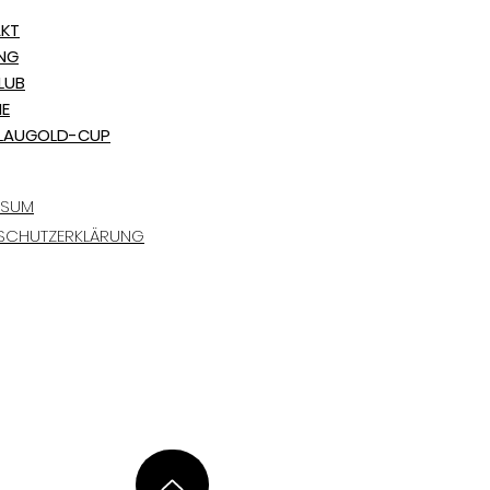
KT
ING
LUB
NE
LAUGOLD-CUP
SSUM
SCHUTZERKLÄRUNG