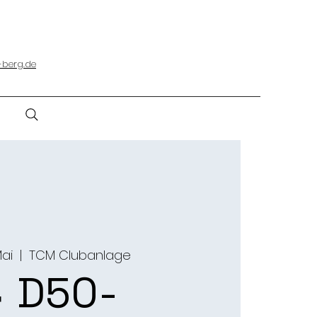
-berg.de
Mai
  |  
TCM Clubanlage
 D50-