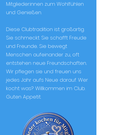
Mitglieder:innen zum Wohlfühlen
und Genießen.
Diese Clubtradition ist großartig.
Sie schmeckt. Sie schafft Freude
und Freunde.. Sie bewegt
Menschen aufeinander zu, oft
entstehen neue Freundschaften..
Wir pflegen sie und freuen uns
jedes Jahr aufs Neue darauf. Wer
kocht was? W
illkommen im Club.
Guten Appetit.