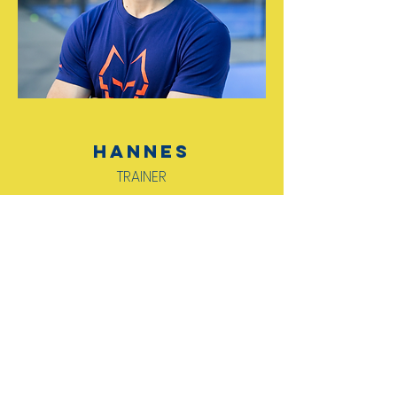
Hannes
TRAINER
TCM BLAUGOLD-
STÜTZPUNKT der
jaja-Tennisschule
Wir starten
ab Mai
in die
Sommersaison und trainieren