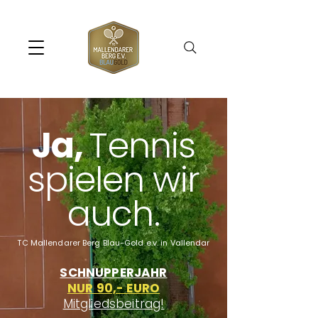
Ja,
Tennis
spielen wir
auch.
TC Mallendarer Berg Blau-Gold e.v. in Vallendar
SCHNUPPERJAHR
NUR 90,- EURO
Mitgliedsbeitrag!