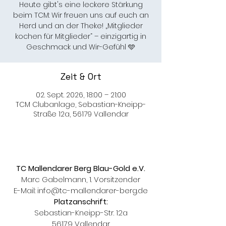
Heute gibt's eine leckere Stärkung
beim TCM: Wir freuen uns auf euch an
Herd und an der Theke! „Mitglieder
kochen für Mitglieder“ – einzigartig in
Geschmack und Wir-Gefühl 🩵
Zeit & Ort
02. Sept. 2026, 18:00 – 21:00
TCM Clubanlage, Sebastian-Kneipp-
Straße 12a, 56179 Vallendar
TC Mallendarer Berg Blau-Gold e.V.
Marc Gabelmann, 1. Vorsitzender
E-Mail:
info@tc-mallendarer-berg.de
Platzanschrift:
Sebastian-Kneipp-Str. 12a
56179 Vallendar