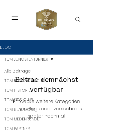
BLOG
TCM JÜNGSTENTURNIER
Alle Beiträge
Beitrag demnächst
TCM BLAUGOLD CUP
verfügbar
TCM HISTORIE
TCM KIDS CLUB
Entdecke weitere Kategorien
dieses Blogs oder versuche es
TCM BLAUGOLD
später nochmal.
TCM MEDENRUNDE
TCM PARTNER