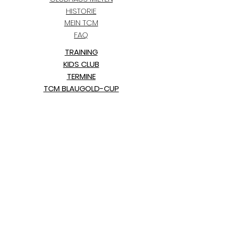
HISTORIE
MEIN TCM
FAQ
TRAINING
KIDS CLUB
TERMINE
TCM BLAUGOLD-CUP
BLOG
PARTNER
KONTAKT
IMPRESSUM
DATENSCHUTZERKLÄRUNG
Mitglied werden >>
Thekendienstplan >>