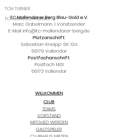
TCM TURNIER
TC Mallendarer Berg Blau-Gold e.V.
TCM JÜNGSTENTURNIER
Marc Gabelmann, 1. Vorsitzender
E-Mail:
info@tc-mallendarer-berg.de
Platzanschrift:
Sebastian-Kneipp-Str. 12a
56179 Vallendar
Postfachanschrift:
Postfach 1401
56173 Vallendar
WILLKOMMEN
CLUB
TEAMS
VORSTAND
MITGLIED WERDEN
GASTSPIELER
CLUBHAUS MIETEN